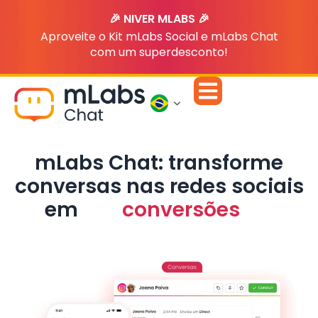
🎉 NIVER MLABS 🎉
Aproveite o Kit mLabs Social e mLabs Chat
com um superdesconto!
mLabs Chat: transforme
conversas nas redes sociais
em
conversões