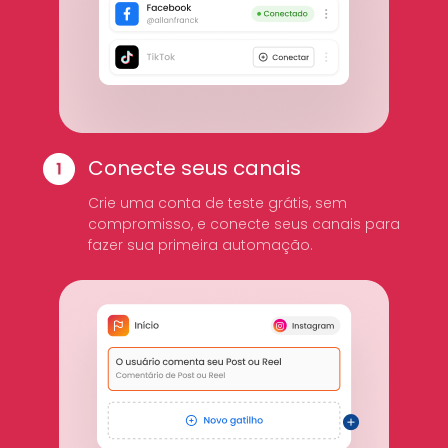
Conecte seus canais
Crie uma conta de teste grátis, sem
compromisso, e conecte seus canais para
fazer sua primeira automação.