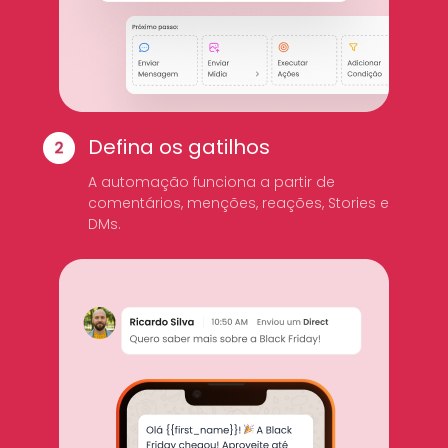
Defina os gatilhos
A automação funciona a partir de
comentários, menções, reações, Stories e
DMs.